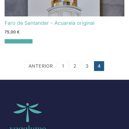
Faro de Santander – Acuarela original
75,00
€
Añadir al carrito
ANTERIOR
1
2
3
4