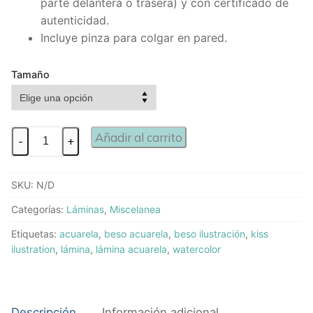
parte delantera o trasera) y con certificado de
autenticidad.
Incluye pinza para colgar en pared.
Tamaño
Añadir al carrito
-
+
SKU:
N/D
Categorías:
Láminas
,
Miscelanea
Etiquetas:
acuarela
,
beso acuarela
,
beso ilustración
,
kiss
ilustration
,
lámina
,
lámina acuarela
,
watercolor
Descripción
Información adicional