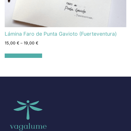
Lámina Faro de Punta Gavioto (Fuerteventura)
15,00
€
–
19,00
€
Seleccionar opciones