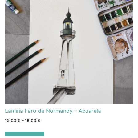
Lámina Faro de Normandy – Acuarela
15,00
€
–
19,00
€
Seleccionar opciones